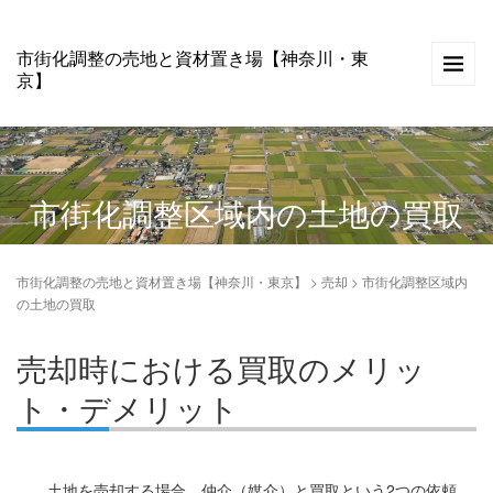
市街化調整の売地と資材置き場【神奈川・東
京】
市街化調整区域内の土地の買取
市街化調整の売地と資材置き場【神奈川・東京】
>
売却
>
市街化調整区域内
の土地の買取
売却時における買取のメリッ
ト・デメリット
土地を売却する場合、仲介（媒介）と買取という2つの依頼