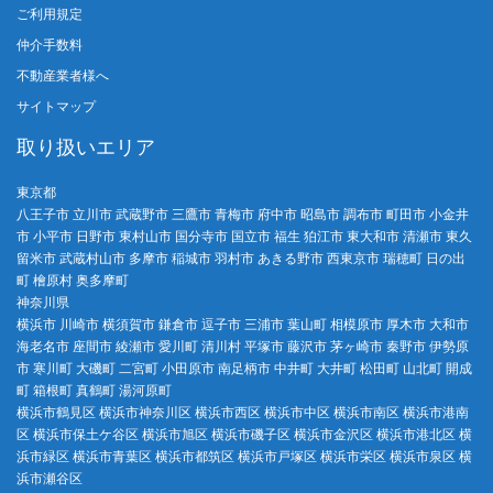
ご利用規定
仲介手数料
不動産業者様へ
サイトマップ
取り扱いエリア
東京都
八王子市 立川市 武蔵野市 三鷹市 青梅市 府中市 昭島市 調布市 町田市 小金井
市 小平市 日野市 東村山市 国分寺市 国立市 福生 狛江市 東大和市 清瀬市 東久
留米市 武蔵村山市 多摩市 稲城市 羽村市 あきる野市 西東京市 瑞穂町 日の出
町 檜原村 奥多摩町
神奈川県
横浜市 川崎市 横須賀市 鎌倉市 逗子市 三浦市 葉山町 相模原市 厚木市 大和市
海老名市 座間市 綾瀬市 愛川町 清川村 平塚市 藤沢市 茅ヶ崎市 秦野市 伊勢原
市 寒川町 大磯町 二宮町 小田原市 南足柄市 中井町 大井町 松田町 山北町 開成
町 箱根町 真鶴町 湯河原町
横浜市鶴見区 横浜市神奈川区 横浜市西区 横浜市中区 横浜市南区 横浜市港南
区 横浜市保土ケ谷区 横浜市旭区 横浜市磯子区 横浜市金沢区 横浜市港北区 横
浜市緑区 横浜市青葉区 横浜市都筑区 横浜市戸塚区 横浜市栄区 横浜市泉区 横
浜市瀬谷区